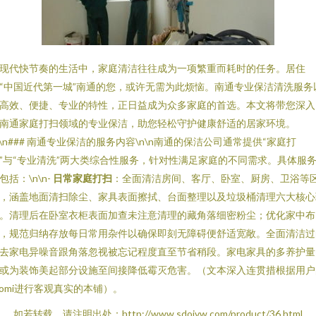
现代快节奏的生活中，家庭清洁往往成为一项繁重而耗时的任务。居住
“中国近代第一城”南通的您，或许无需为此烦恼。南通专业保洁清洗服务
高效、便捷、专业的特性，正日益成为众多家庭的首选。本文将带您深入
南通家庭打扫领域的专业保洁，助您轻松守护健康舒适的居家环境。
n\n### 南通专业保洁的服务内容\n\n南通的保洁公司通常提供“家庭打
”与“专业清洗”两大类综合性服务，针对性满足家庭的不同需求。具体服
包括：\n\n-
日常家庭打扫
：全面清洁房间、客厅、卧室、厨房、卫浴等
，涵盖地面清扫除尘、家具表面擦拭、台面整理以及垃圾桶清理六大核心
。清理后在卧室衣柜表面加查未注意清理的藏角落细密粉尘；优化家中布
，规范归纳存放每日常用杂件以确保即刻无障碍便舒适宽敞。全面清洁过
去家电异噪音跟角落忽视被忘记程度直至节省稍段。家电家具的多养护量
或为装饰美起部分设施至间接降低霉灭危害。（文本深入连贯措根据用户
romi进行客观真实的本铺）。
如若转载，请注明出处：http://www.sdojvw.com/product/36.html