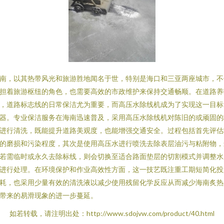
南，以其热带风光和旅游胜地闻名于世，特别是海口和三亚两座城市，不
担着旅游枢纽的角色，也需要高效的市政维护来保持交通畅顺。在道路养
，道路标志线的日常保洁尤为重要，而高压水除线机成为了实现这一目标
器。专业保洁服务在海南迅速普及，采用高压水除线机对陈旧的或顽固的
进行清洗，既能提升道路美观度，也能增强交通安全。过程包括首先评估
的磨损和污染程度，其次是使用高压水进行喷洗去除表层油污与粘附物，
若需临时或永久去除标线，则会切换至适合路面垫层的切割模式并调整水
进行处理。在环境保护和作业高效性方面，这一技艺既注重工期短简化投
耗，也采用少量有效的清洗液以减少使用残留化学反应从而减少海南炙热
带来的易滑现象的进一步蔓延。
如若转载，请注明出处：http://www.sdojvw.com/product/40.html