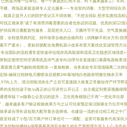
”已然成为每一位单位、每一个家庭的心照不宣。时下越来越多工厂车间
字楼、商场及家庭选择专人定点服务——专业室内消毒、大型空间综合消
，能真正提升人们的防护意识又不得依赖。“不想去排队 想求实惠找流程
司找正规体系”成了有清理消毒需要的业者也热议的话题。优质的深冚|室
护供应商注重配套性服务，层层把关入口、灭菌环节不失温、空气置换频
置，全程使用易判定、持环保章合格的合格药剂（供降解不积水方剂-防
素不产废水）。更贴切接配合免费机器小改装布置方案优化安滤管理方法
.专业团队的流程通常是快速评估现存高风险源和湿高卫生隐患区域强度=
类制定密闭空间空调系统及排气道专向治理与非直接接口暴露电器检查清
,逐面逐元雾气触轨彻底喷涂-->复核检验、业务派处专呈现场隔离二次静
定除;确保过程静电灭菌喷涂后观察24h落地纯白色能表明微生物杀灭率
9.97向上方。清洁排险消杀生产之后可直接踏入恢复正常极短停产环节即
界的实投结迹子收.\n真正的公司讲究公开公正：自主规定到查原视频保
通透审核？\n随着公众意识的提升，卫生死角根除已不再“一把化学往那
”，越来越多客户验证检验效果方与之认可结束预定保洁除驱全方位开年
保承诺合理长设短期大配等复合选择项。在建设一流的全过程工程之中厂
甚至转成了小型/百万商户外订单也可一一调配，这类可靠服务代表深圳
坚决控制传播链&保障再着美强安全耐久的生产局面理念深入人心.这也在