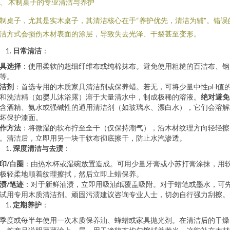
、 木制桌子的专业清洁与养护
制桌子，尤其是实木桌子，其清洁核心在于“养护优先，清洁为辅”。错误
洁方式会损伤木材表面的涂层，导致失去光泽、干裂甚至变形。
日常清洁
：
具选择
：使用柔软的超细纤维布或纯棉抹布。避免使用粗糙的百洁布、钢
等。
洁剂
：首选专用的木质家具清洁剂或保养蜡。若无，可将少量中性pH值
和洗洁精（如婴儿沐浴露）溶于大量清水中，制成极稀的溶液。
绝对避免
含酒精、氨水或强碱性的通用清洁剂（如玻璃水、漂白水），它们会溶解
坏保护漆面。
作方法
：将微湿的软布拧至全干（仅保持潮气），沿木材纹理方向轻轻擦
。清洁后，立即用另一块干软布彻底擦干，防止水汽渗透。
深度清洁与去渍
：
印/白圈
：由热水杯或湿碗放置造成。可用少量牙膏或小苏打膏涂抹，用
极轻柔地顺着纹理擦拭，然后立即上蜡保养。
渍/笔迹
：对于新鲜油渍，立即用吸油纸覆盖吸附。对于蜡笔或墨水，可
试用专用木质清洁剂。顽固污渍建议咨询专业人士，切勿自行强力刮擦。
定期养护
：
季度或每半年使用一次木质保养油、蜂蜡或家具抛光剂。在清洁后的干燥