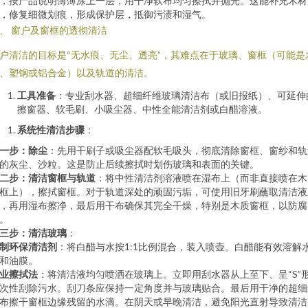
，按产品说明薄薄涂上一层，用干净软布均匀擦拭并抛光。这能补充木材
，修复细微划痕，形成保护层，抵御污渍和湿气。
、 窗户及窗框的透彻清洁
户清洁的目标是“无水痕、无尘、透亮”，其难点在于玻璃、窗框（可能是
、塑钢或铝合金）以及轨道的清洁。
工具准备
：专业刮水器、超细纤维玻璃清洁布（或旧报纸）、可延伸
擦窗器、软毛刷、小吸尘器、中性全能清洁剂或白醋溶液。
系统性清洁步骤
：
一步：除尘
：先用干刷子或吸尘器配软毛吸头，彻底清除窗框、窗纱和轨
的灰尘、沙粒。这是防止后续擦拭时划伤玻璃和表面的关键。
二步：清洁窗框与轨道
：将中性清洁剂溶液喷在湿布上（而非直接喷在木
框上），擦拭窗框。对于轨道深处的顽固污垢，可使用旧牙刷蘸取清洁液
，再用湿布擦净，最后用干布确保其完全干燥，特别是木质窗框，以防腐
。
三步：清洁玻璃
：
制环保清洁剂
：将白醋与水按1:1比例混合，装入喷壶。白醋能有效溶解
和油膜。
业擦拭法
：将清洁液均匀喷洒在玻璃上。立即用刮水器从上至下、呈“S”
次性刮除污水。刮刀条应保持一定角度并与玻璃贴合。最后用干净的超细
布擦干窗框边缘残留的水滴。在阴天或早晚清洁，避免阳光直射导致清洁