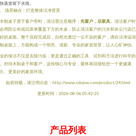
快蒸发留下水痕。
、 场景融合：打造整体洁净背景
木制桌子置于窗户旁时，清洁需注意顺序：
先窗户，后家具
。清洁窗户时
必用防尘布或旧床单覆盖下方的木桌，防止清洁窗户的污水和灰尘污染已
好的桌面。整个流程完成后，自然光透过一尘不染的窗户，洒在洁净温润
制桌面上，方能构成一个明亮、清新、专业的家居背景，让人心旷神怡。
业的保洁不仅是去除污垢，更是通过正确的工具、试剂和方法进行科学的
。对待木制桌子和窗户，这份细心与专业，最终将回馈给您一个更健康、
久、更美好的家居环境。
如若转载，请注明出处：http://www.sdojvw.com/product/24.html
更新时间：2026-08-06 05:42:25
产品列表